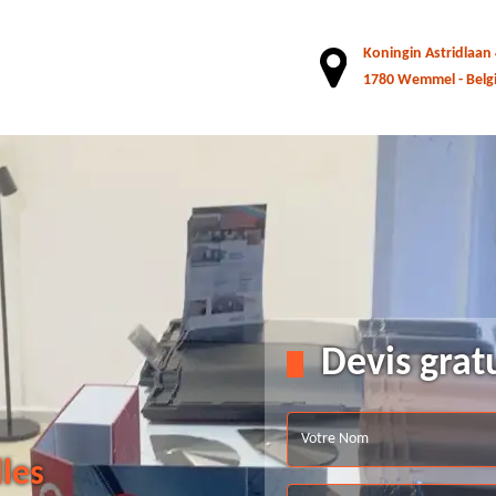
Koningin Astridlaan
1780 Wemmel - Belg
Devis grat
lles