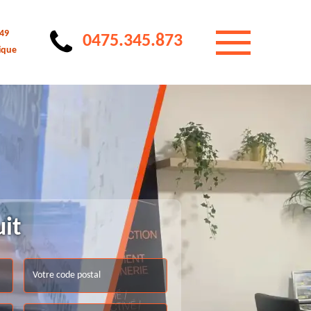
 49
0475.345.873
ique
uit