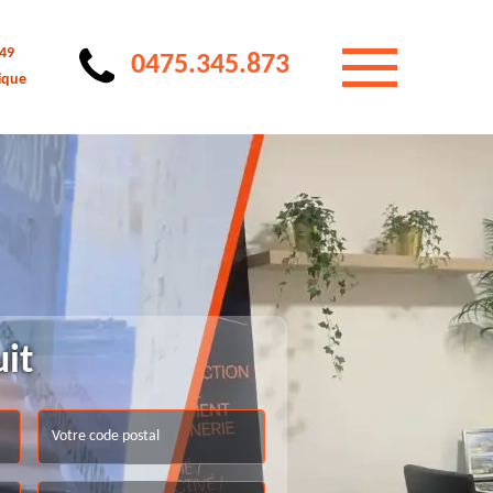
 49
0475.345.873
ique
uit