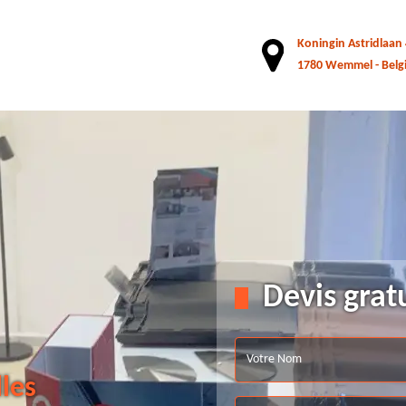
Koningin Astridlaan
1780 Wemmel - Belg
Devis grat
lles