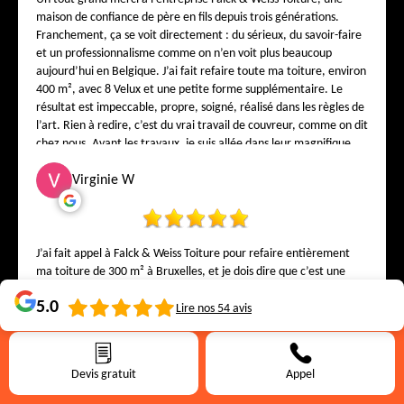
maison de confiance de père en fils depuis trois générations.
Franchement, ça se voit directement : du sérieux, du savoir-faire
et un professionnalisme comme on n’en voit plus beaucoup
aujourd’hui en Belgique. J’ai fait refaire toute ma toiture, environ
400 m², avec 8 Velux et une petite forme supplémentaire. Le
résultat est impeccable, propre, soigné, réalisé dans les règles de
l’art. Rien à redire, c’est du vrai travail de couvreur, comme on dit
chez nous. Avant les travaux, je suis allée dans leur magnifique
showroom au 1, rue de la Bonté – 1000 Bruxelles pour choisir mes
tuiles. Et là, j’ai vraiment été impressionnée ! On est super bien
Virginie W
reçu, on vous explique tout calmement, on vous conseille comme
si vous étiez de la famille. On sent directement que Monsieur
Falck connaît son métier sur le bout des doigts. Un patron
correct, honnête, humain, et qui respecte ses clients. L’équipe est
J’ai fait appel à Falck & Weiss Toiture pour refaire entièrement
gentille, propre, ponctuelle, travaille carré et avec le sourire.
ma toiture de 300 m² à Bruxelles, et je dois dire que c’est une
Franchement, ça fait du bien de tomber sur une entreprise aussi
entreprise comme on en trouve rarement. Dès le premier
5.0
sérieuse en Belgique. Je recommande Falck & Weiss Toiture à
contact, j’ai senti une vraie écoute, une honnêteté, et surtout un
Lire nos
54
avis
tous les Belges qui veulent une toiture réalisée par de vrais pros.
professionnalisme exemplaire. Le patron a pris le temps de
Vous pouvez leur faire confiance les yeux fermés, parole de
m’accueillir dans leur magnifique show-room à Bruxelles, où j’ai
cliente plus que satisfaite. Encore un grand merci à toute l’équipe
pu voir, toucher et choisir les tuiles avec ses conseils. Tout est
Devis gratuit
Appel
pour votre superbe travail !
pensé pour mettre le client en confiance : on y ressent la passion
du métier, le goût du travail bien fait et cette envie sincère de