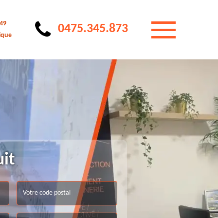
 49
0475.345.873
ique
uit