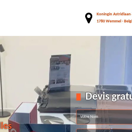
Koningin Astridlaan
1780 Wemmel - Belg
Devis grat
lles