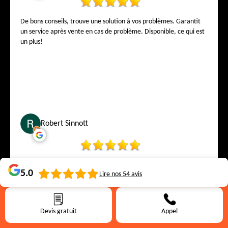
De bons conseils, trouve une solution à vos problèmes. Garantit
un service après vente en cas de problème. Disponible, ce qui est
un plus!
Robert Sinnott
The workers were punctual, skilled, and respectful. Excellent
5.0
Lire nos
54
avis
craftsmanship and smooth experience!
Devis gratuit
Appel